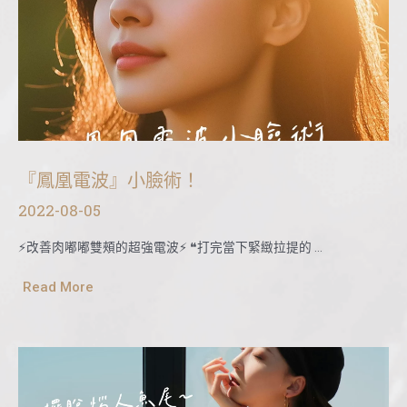
『鳳凰電波』小臉術！
2022-08-05
⚡改善肉嘟嘟雙頰的超強電波⚡ ❝打完當下緊緻拉提的 …
Read More