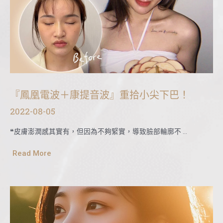
『鳳凰電波＋康提音波』重拾小尖下巴！
2022-08-05
❝皮膚澎潤感其實有，但因為不夠緊實，導致臉部輪廓不 …
Read More