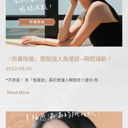
『肉毒除皺』擺脫惱人魚尾紋~瞬間減齡！
2022-08-05
❝不誇張！ 有「魚尾紋」真的會讓人瞬間老十歲😢 而 …
Read More