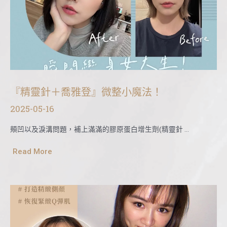
『精靈針＋喬雅登』微整小魔法！
2025-05-16
頰凹以及淚溝問題，補上滿滿的膠原蛋白增生劑(精靈針 …
Read More