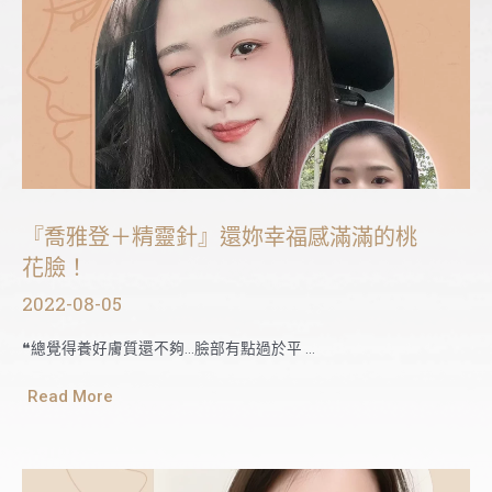
『喬雅登＋精靈針』還妳幸福感滿滿的桃
花臉！
2022-08-05
❝總覺得養好膚質還不夠…臉部有點過於平 …
Read More